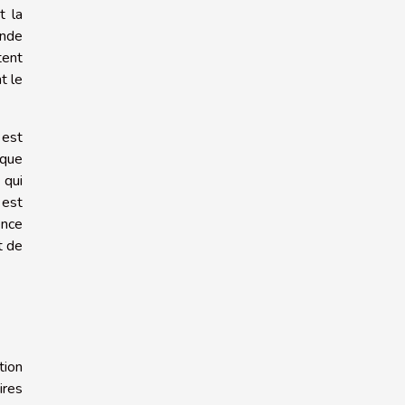
t la
onde
tent
t le
 est
ique
 qui
 est
ence
t de
tion
ires