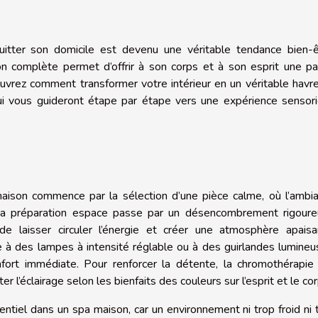
tter son domicile est devenu une véritable tendance bien-ê
on complète permet d’offrir à son corps et à son esprit une p
couvrez comment transformer votre intérieur en un véritable havr
ui vous guideront étape par étape vers une expérience sensori
maison commence par la sélection d’une pièce calme, où l’ambi
 La préparation espace passe par un désencombrement rigoure
 de laisser circuler l’énergie et créer une atmosphère apaisa
ce à des lampes à intensité réglable ou à des guirlandes lumineu
nfort immédiate. Pour renforcer la détente, la chromothérapie
l’éclairage selon les bienfaits des couleurs sur l’esprit et le cor
ntiel dans un spa maison, car un environnement ni trop froid ni 