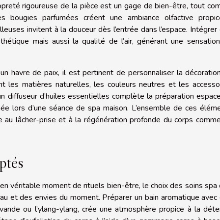
ropreté rigoureuse de la pièce est un gage de bien-être, tout c
. Les bougies parfumées créent une ambiance olfactive propi
leuses invitent à la douceur dès l’entrée dans l’espace. Intégrer
thétique mais aussi la qualité de l’air, générant une sensatio
un havre de paix, il est pertinent de personnaliser la décoratio
ant les matières naturelles, les couleurs neutres et les accesso
un diffuseur d’huiles essentielles complète la préparation espace
hée lors d’une séance de spa maison. L’ensemble de ces élém
e au lâcher-prise et à la régénération profonde du corps comm
aptés
n véritable moment de rituels bien-être, le choix des soins spa 
eau et des envies du moment. Préparer un bain aromatique avec
avande ou l’ylang-ylang, crée une atmosphère propice à la déte