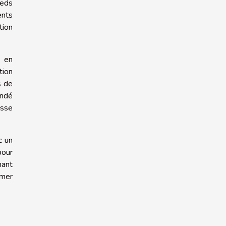
ieds
ents
tion
, en
tion
s de
andé
isse
c un
pour
nant
rmer