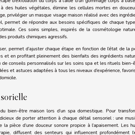
étape d’exfoliation du corps à l’aide d’un gommage corps à bas
à des huiles végétales, élimine les cellules mortes en douceu
age, privilégier un masque visage maison réalisé avec des ingrédi
 miel, permet de répondre aux besoins spécifiques de chaque typ
timale. Ces soins simples, inspirés de la cosmétologie nature
 des produits chimiques agressifs.
ser, permet d’ajuster chaque étape en fonction de l’état de la p
s et en profitant pleinement des bienfaits des ingrédients natur
de conseils personnalisés sur les soins spa et les rituels bien-ê
es et astuces adaptées à tous les niveaux d’expérience, favori
domicile.
sorielle
e du bien-être maison lors d’un spa domestique. Pour transfo
udicieux de porter attention à chaque détail sensoriel : une mus
e la pièce d’une douceur sonore propice à l’apaisement. Les hu
érapie, diffusent des senteurs qui influencent profondément l’