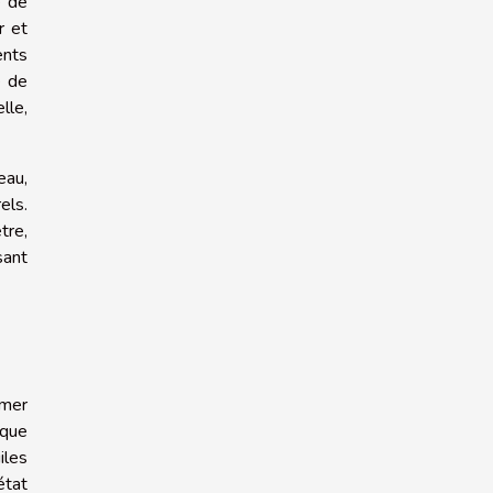
e de
r et
ents
e de
lle,
eau,
els.
tre,
sant
rmer
ique
iles
état