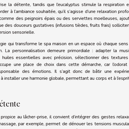
ise la détente, tandis que l’eucalyptus stimule la respiration e
order à l’ambiance souhaitée, qu’il s’agisse d’une relaxation prof
és, comme des peignoirs épais ou des serviettes moelleuses, ajou
 des douceurs gustatives (infusions tièdes, fruits frais) solliciten
rsion sensorielle.
gie qui transforme le spa maison en un espace où chaque sens
son. La personnalisation demeure primordiale : adapter la mus
 huiles essentielles avec précision, sélectionner des textures
e occupe une place de choix dans cette démarche, car l’odorat
esponsable des émotions. Il s’agit donc de bâtir une expéri
 installer une harmonie globale, permettant au corps et à l’espri
étente
ropice au lâcher-prise, il convient d’intégrer des gestes relaxa
o-massage, par exemple, permet de dénouer les tensions muscula