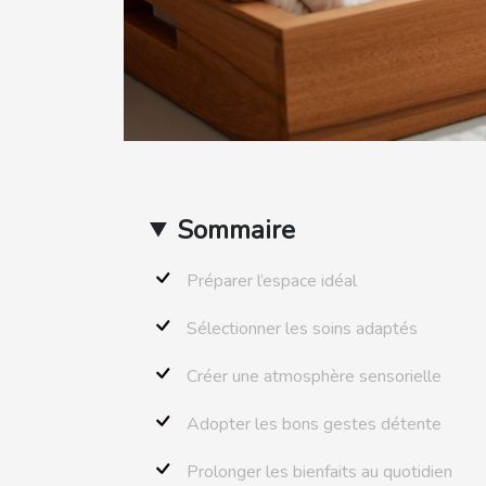
Sommaire
Préparer l’espace idéal
Sélectionner les soins adaptés
Créer une atmosphère sensorielle
Adopter les bons gestes détente
Prolonger les bienfaits au quotidien