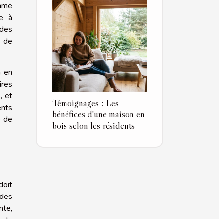
omme
ce à
 des
n de
n en
ires
, et
Témoignages : Les
ents
bénéfices d'une maison en
e de
bois selon les résidents
doit
 des
nte,