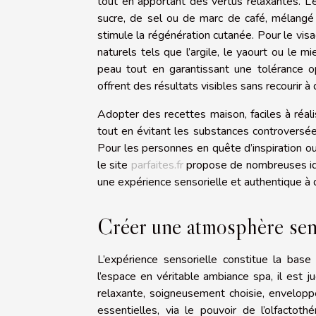
tout en apportant des vertus relaxantes. L’
sucre, de sel ou de marc de café, mélangé 
stimule la régénération cutanée. Pour le vis
naturels tels que l’argile, le yaourt ou le
peau tout en garantissant une tolérance op
offrent des résultats visibles sans recourir à
Adopter des recettes maison, faciles à réali
tout en évitant les substances controversée
Pour les personnes en quête d’inspiration ou 
le site
parfaites.fr
propose de nombreuses idé
une expérience sensorielle et authentique à 
Créer une atmosphère sen
L’expérience sensorielle constitue la bas
l’espace en véritable ambiance spa, il est j
relaxante, soigneusement choisie, envelopp
essentielles, via le pouvoir de l’olfactoth