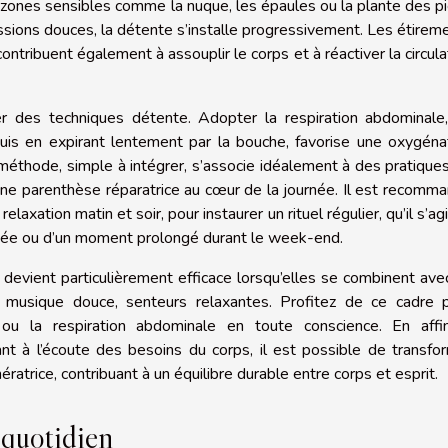
s zones sensibles comme la nuque, les épaules ou la plante des p
sions douces, la détente s’installe progressivement. Les étirem
contribuent également à assouplir le corps et à réactiver la circula
ier des techniques détente. Adopter la respiration abdominale
puis en expirant lentement par la bouche, favorise une oxygéna
 méthode, simple à intégrer, s’associe idéalement à des pratique
 une parenthèse réparatrice au cœur de la journée. Il est recomm
axation matin et soir, pour instaurer un rituel régulier, qu’il s’ag
rgée ou d’un moment prolongé durant le week-end.
 devient particulièrement efficace lorsqu’elles se combinent ave
, musique douce, senteurs relaxantes. Profitez de ce cadre 
 ou la respiration abdominale en toute conscience. En affi
nt à l’écoute des besoins du corps, il est possible de transfo
atrice, contribuant à un équilibre durable entre corps et esprit.
 quotidien