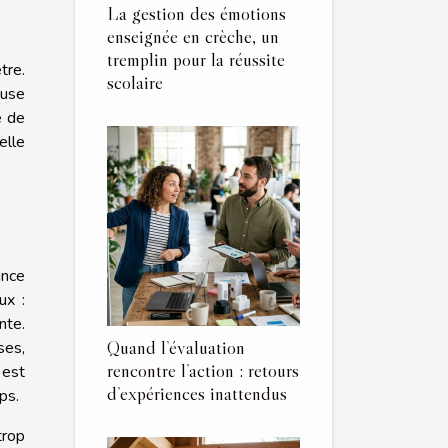
La gestion des émotions
enseignée en crèche, un
tremplin pour la réussite
tre.
scolaire
ause
e de
elle
ance
ux :
nte.
Quand l’évaluation
ses,
rencontre l’action : retours
 est
d’expériences inattendus
ps.
trop