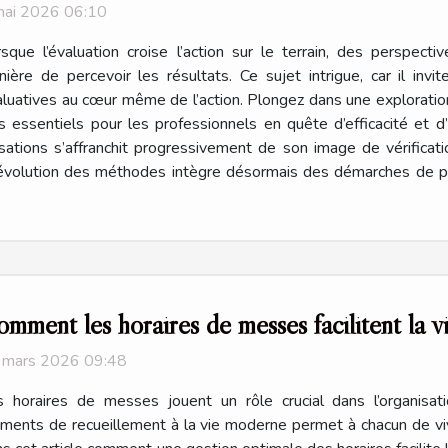
mai 2026 06:10
sque l’évaluation croise l’action sur le terrain, des perspect
ière de percevoir les résultats. Ce sujet intrigue, car il inv
luatives au cœur même de l’action. Plongez dans une exploratio
ssentiels pour les professionnels en quête d’efficacité et d’inn
sations s’affranchit progressivement de son image de vérificati
’évolution des méthodes intègre désormais des démarches de proc
mment les horaires de messes facilitent la vi
 mars 2026 09:48
s horaires de messes jouent un rôle crucial dans l’organisat
ents de recueillement à la vie moderne permet à chacun de viv