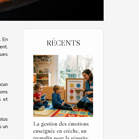
. En
RÉCENTS
ent.
ques
ucun
ions
s et
plus
La gestion des émotions
s un
enseignée en crèche, un
tremplin pour la réussite