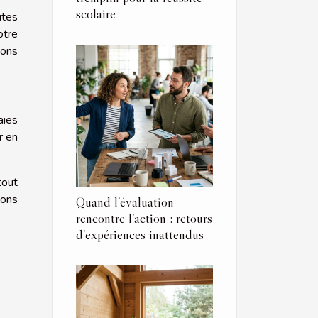
scolaire
ites
otre
ions
aies
r en
tout
ions
Quand l’évaluation
rencontre l’action : retours
d’expériences inattendus